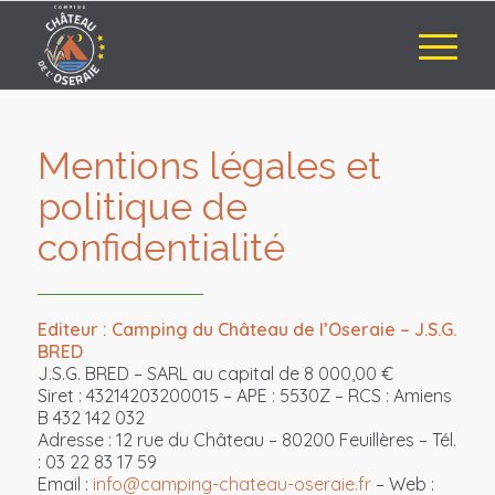
Mentions légales et
politique de
confidentialité
Editeur : Camping du Château de l’Oseraie – J.S.G.
BRED
J.S.G. BRED – SARL au capital de 8 000,00 €
Siret : 43214203200015 – APE : 5530Z – RCS : Amiens
B 432 142 032
Adresse : 12 rue du Château – 80200 Feuillères – Tél.
: 03 22 83 17 59
Email :
info@camping-chateau-oseraie.fr
– Web :