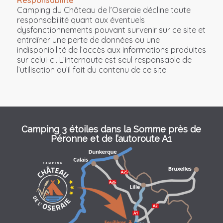
Responsabilité
Camping du Château de l’Oseraie décline toute
responsabilité quant aux éventuels
dysfonctionnements pouvant survenir sur ce site et
entraîner une perte de données ou une
indisponibilité de l’accès aux informations produites
sur celui-ci. L’internaute est seul responsable de
l’utilisation qu’il fait du contenu de ce site.
Camping 3 étoiles dans la Somme près de
Péronne et de l’autoroute A1